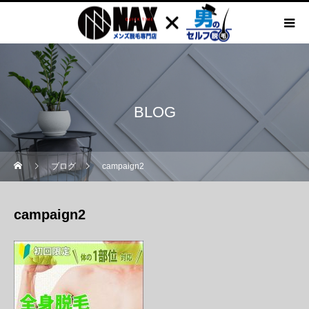
BLOG
ブログ
campaign2
campaign2