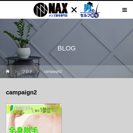
BLOG
ブログ
campaign2
campaign2