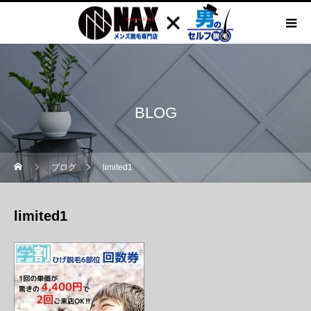
BLOG
ブログ
limited1
limited1